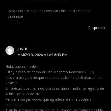
Hola Daniel me puedes explicar cómo hicistes para
deslimitar
Responder
JORDI
MARZO 3, 2026 A LAS 6:43 PM
Hola, buenas tardes
Estoy a puto de comprar una Megamo Reason CR05, y
quisiera asegurame que se puede aplicar la deslimitacion de
25km/h
En vuestro post he leido que si es viable mediante registro de
la bici con VPN de NZ
Pero me surgen dudas que agradecere si me podeeis
responder
1. en la ultima actualizacion de DJI Avinox, es todavia posible