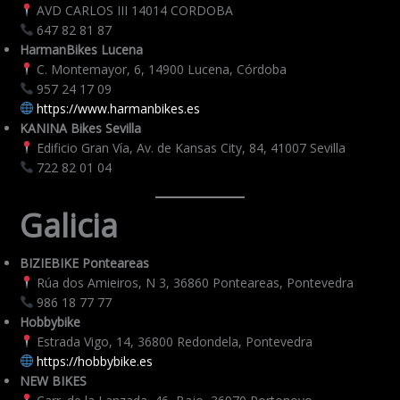
AVD CARLOS III 14014 CORDOBA
647 82 81 87
HarmanBikes Lucena
C. Montemayor, 6, 14900 Lucena, Córdoba
957 24 17 09
https://www.harmanbikes.es
KANINA Bikes Sevilla
Edificio Gran Vía, Av. de Kansas City, 84, 41007 Sevilla
722 82 01 04
Galicia
BIZIEBIKE Ponteareas
Rúa dos Amieiros, N 3, 36860 Ponteareas, Pontevedra
986 18 77 77
Hobbybike
Estrada Vigo, 14, 36800 Redondela, Pontevedra
https://hobbybike.es
NEW BIKES