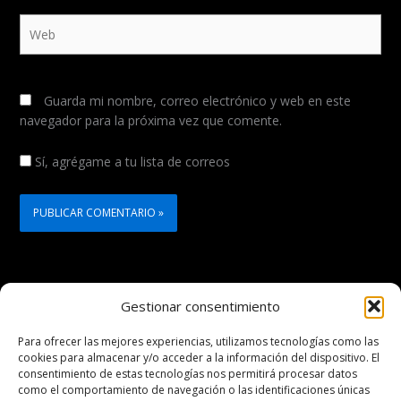
Web
Guarda mi nombre, correo electrónico y web en este
navegador para la próxima vez que comente.
Sí, agrégame a tu lista de correos
Gestionar consentimiento
Copyright © 2026 Comunidad DJI Avinox
Para ofrecer las mejores experiencias, utilizamos tecnologías como las
cookies para almacenar y/o acceder a la información del dispositivo. El
Política de privacidad
consentimiento de estas tecnologías nos permitirá procesar datos
Política de cookies (UE)
como el comportamiento de navegación o las identificaciones únicas